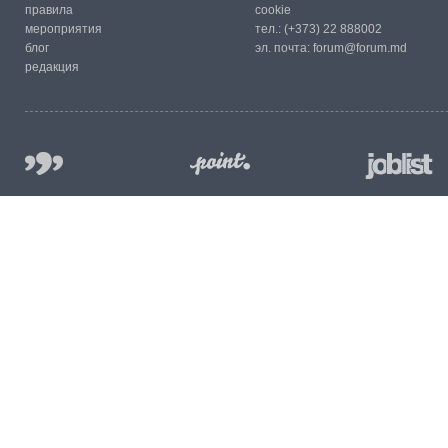
правила
cookie
мероприятия
тел.:
(+373) 22 888002
блог
эл. почта:
forum@forum.md
редакция