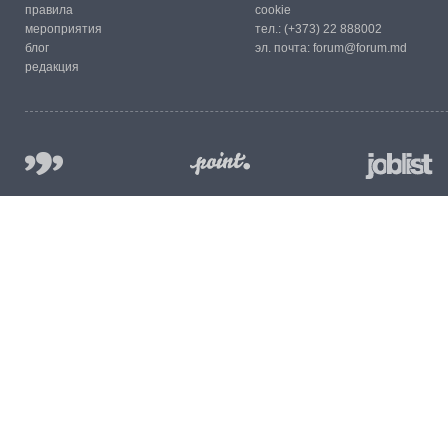
правила
cookie
мероприятия
тел.:
(+373) 22 888002
блог
эл. почта:
forum@forum.md
редакция