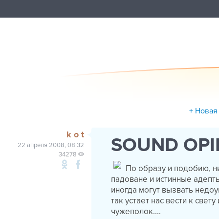
+ Новая
k o t
SOUND OPI
22 апреля 2008, 08:32
34278
По образу и подобию, ни
падоване и истинные адепт
иногда могут вызвать недоу
так устает нас вести к све
чужеполок....