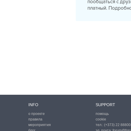
пообщаться с друз
платный. Подробнос
INFO
SUPPORT
о проекте
помощь
правила
cookie
мероприятия
тел.:
(+373) 22 88800
блог
эл. почта:
forum@for