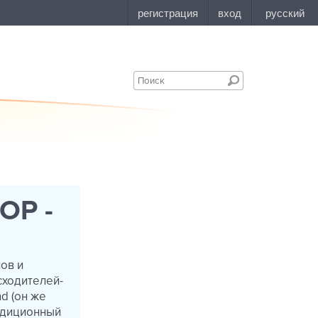
ОР -
нов и
сходителей-
nd (он же
радиционный