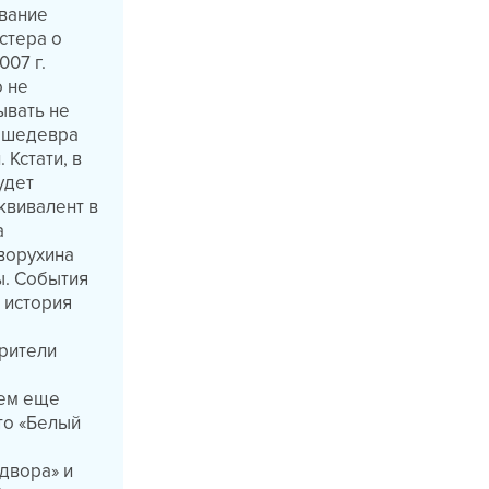
вание
стера о
07 г.
о не
ывать не
а шедевра
 Кстати, в
удет
квивалент в
а
ворухина
ы. События
 история
рители
сем еще
кто «Белый
 двора» и