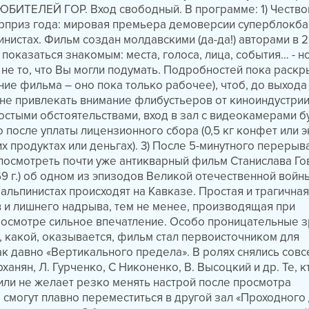
БИТЕЛЕЙ ГОР. Вход свободный. В программе: 1) Чество
юрприз года: мировая премьера демоверсии суперблокба
стах. Фильм создан молдавскими (да-да!) авторами в 20
показаться знакомым: места, голоса, лица, события… - н
 не то, что Вы могли подумать. Подробностей пока раскр
ание фильма – оно пока только рабочее), чтоб, до выход
 не привлекать внимание флибустьеров от киноиндустрии.
ростыми обстоятельствами, вход в зал с видеокамерами б
о после уплаты лицензионного сбора (0,5 кг конфет или э
х продуктах или деньгах). 3) После 5-минутного перерыв
посмотреть почти уже антикварный фильм Станислава Го
69 г.) об одном из эпизодов Великой отечественной войн
альпинистах происходят на Кавказе. Простая и трагичная
 и лишнего надрыва, тем не менее, производящая при
осмотре сильное впечатление. Особо проницательные з
, какой, оказывается, фильм стал первоисточником для
к давно «Вертикального предела». В ролях снялись сов
анян, Л. Гурченко, С Никоненко, В. Высоцкий и др. Те, 
или не желает резко менять настрой после просмотра
 смогут плавно переместиться в другой зал «Проходного