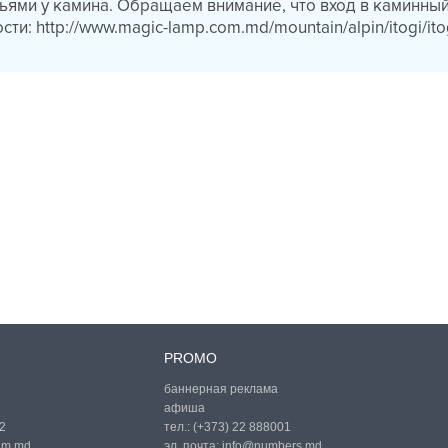
ьями у камина. Обращаем внимание, что вход в каминный
ти: http://www.magic-lamp.com.md/mountain/alpin/itogi/it
PROMO
баннерная реклама
афиша
2
тел.:
(+373) 22 888001
um.md
эл. почта:
info@numbers.md