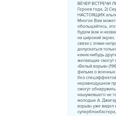
ВЕЧЕР ВСТРЕЧИ ЛЮ
Героев года, 2) С
НАСТОЯЩИХ альпини
Многое Вам может 
обольщайтесь, это
будем (как и назв
на широкий экран,
связи с этими неп
допускаться тольк
каких-нибудь други
желающие смогут 
«Белый взрыв» (19
фильма о военных 
без спецэффектов
неравнодушном пр
смогут обнаружить
нашумевшего не та
молодые А. Джигарх
взрыв» уже видел 
суперблокбастера,