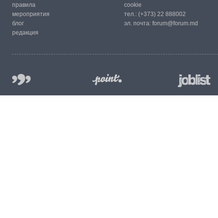
правила
cookie
мероприятия
тел.:
(+373) 22 888002
блог
эл. почта:
forum@forum.md
редакция