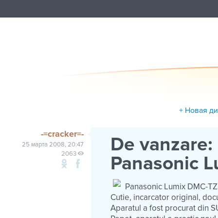
+ Новая д
-=cracker=-
De vanzare: 
25 марта 2008, 20:47
2063
Panasonic 
Panasonic Lumix DMC-TZ3 
Cutie, incarcator original, doc
Aparatul a fost procurat din S