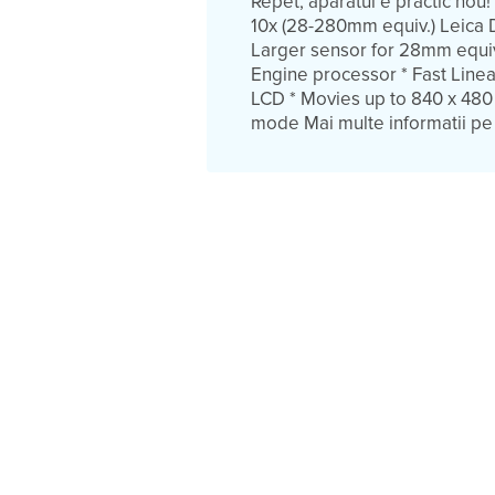
Repet, aparatul e praсtic nou! *
10x (28-280mm equiv.) Leica D
Larger sensor for 28mm equiv. 
Engine processor * Fast Linea
LCD * Movies up to 840 x 480 
mode Mai multe informatii pe