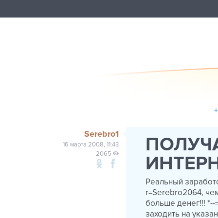
Serebro1
ПОЛУЧА
16 марта 2008, 11:43
2065
ИНТЕРН
Реальный заработок 
r=Serebro2064, че
больше денег!!! *-
заходить на указа