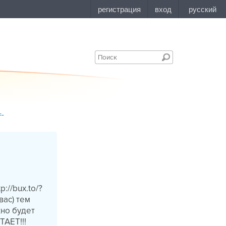
=-
://bux.to/?
ас) тем
жно будет
ТАЕТ!!!