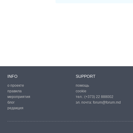
INFO
SUPPORT
о проекте
помощь
правила
cookie
мероприятия
тел.:
(+373) 22 888002
блог
эл. почта:
forum@forum.md
редакция