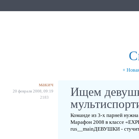
С
+ Нова
макич
Ищем девушк
20 февраля 2008, 09:19
2183
мультиспорт
Команде из 3-х парней нужна
Марафон 2008 в классе «EXPED
rus__mainДЕВУШКИ - стучитес