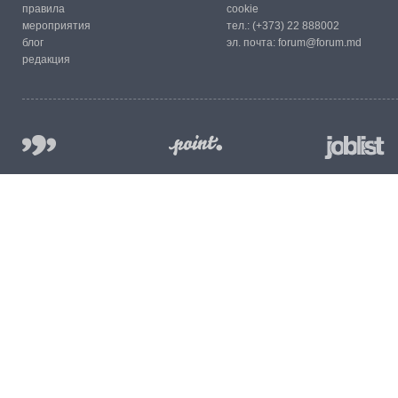
правила
cookie
мероприятия
тел.:
(+373) 22 888002
блог
эл. почта:
forum@forum.md
редакция