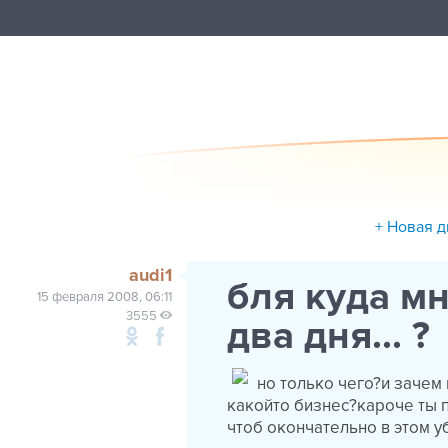
+ Новая д
audi1
бля куда мн
15 февраля 2008, 06:11
3555
два дня... ?
но только чего?и зачем 
какойто бизнес?кароче ты 
чтоб окончательно в этом 