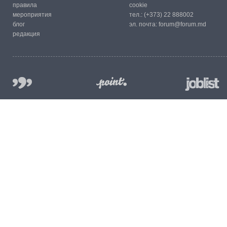
правила
cookie
мероприятия
тел.:
(+373) 22 888002
блог
эл. почта:
forum@forum.md
редакция