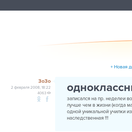
+ Новая д
3о3о
одноклассни
2 февраля 2008, 18:22
4063
записался на пр. неделеи в
лучше чем в жизни (когда м
одной уникальной училки из
наследственная !!!