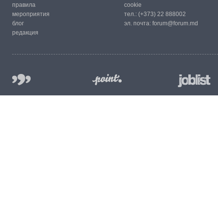
правила
cookie
мероприятия
тел.:
(+373) 22 888002
блог
эл. почта:
forum@forum.md
редакция