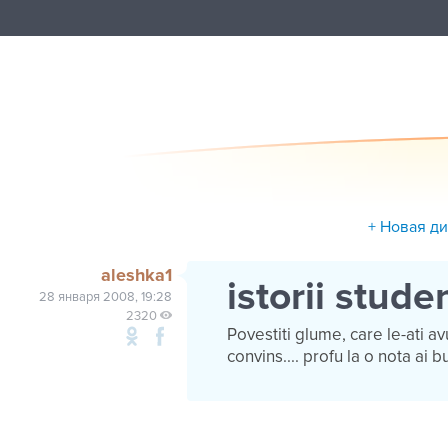
+ Новая д
aleshka1
istorii stude
28 января 2008, 19:28
2320
Povestiti glume, care le-ati a
convins.... profu la o nota ai b