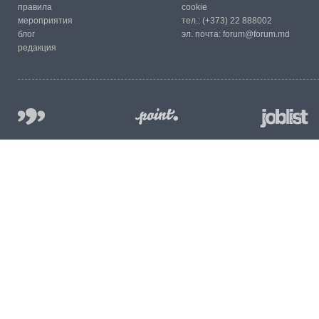
правила
cookie
мероприятия
тел.:
(+373) 22 888002
блог
эл. почта:
forum@forum.md
редакция