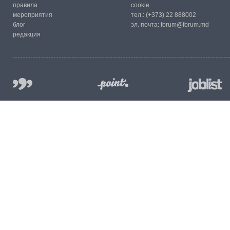
правила
cookie
мероприятия
тел.:
(+373) 22 888002
блог
эл. почта:
forum@forum.md
редакция