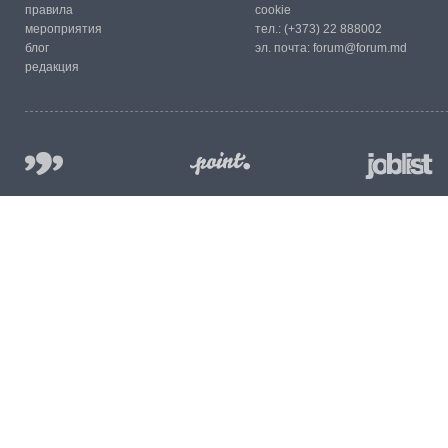
правила
cookie
мероприятия
тел.:
(+373) 22 888002
блог
эл. почта:
forum@forum.md
редакция