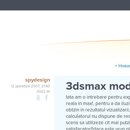
+ Нова
spydesign
3dsmax mod
12 декабря 2007, 21:40
3082
Iata am o intrebare pentru ex
reala in max!, pentru a da ilu
obtzin in rezultatul vizualizari
calculatorul nu dispune de res
scens sa utilizeze cit mai putz
satisfacator!!daca este vrun pl