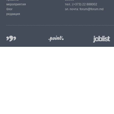
мероприятия
тел.:
(+373) 22 888002
блог
эл. почта:
forum@forum.md
редакция