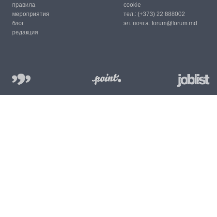
правила
cookie
мероприятия
тел.:
(+373) 22 888002
блог
эл. почта:
forum@forum.md
редакция