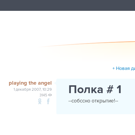
+ Новая д
playing the angel
Полка # 1
1 декабря 2007, 10:29
3145
--собссно открытие!--