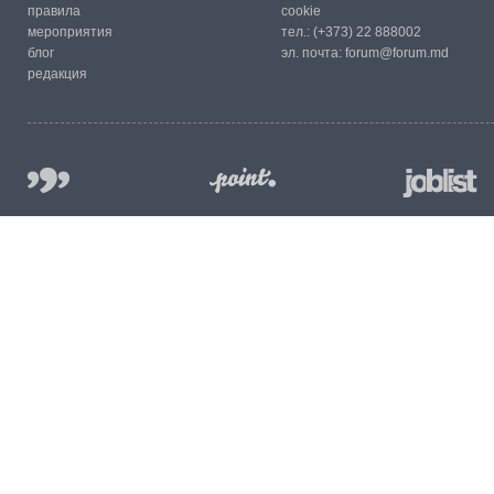
правила
cookie
мероприятия
тел.:
(+373) 22 888002
блог
эл. почта:
forum@forum.md
редакция