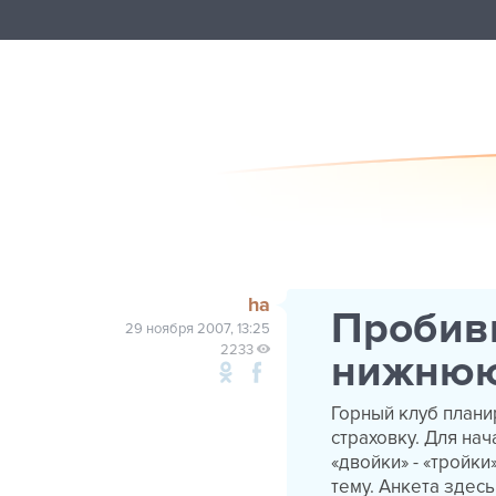
ha
Пробив
29 ноября 2007, 13:25
2233
нижнюю
Горный клуб плани
страховку. Для на
«двойки» - «тройки
тему. Анкета здесь