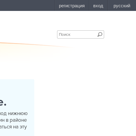
е.
 под нижнюю
ин в районе
ться на эту