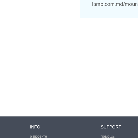
lamp.com.md/mount
INFO
SUPPORT
о проекте
помощь