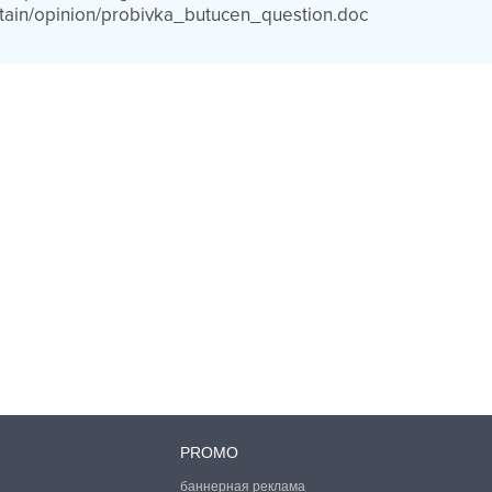
ain/opinion/probivka_butucen_question.doc
PROMO
баннерная реклама