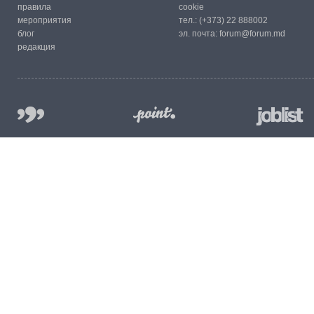
правила
cookie
мероприятия
тел.:
(+373) 22 888002
блог
эл. почта:
forum@forum.md
редакция