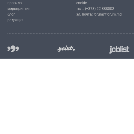
правила
cookie
мероприятия
тел.:
(+373) 22 888002
блог
эл. почта:
forum@forum.md
редакция