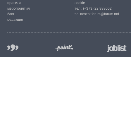
правила
cookie
мероприятия
тел.:
(+373) 22 888002
блог
эл. почта:
forum@forum.md
редакция