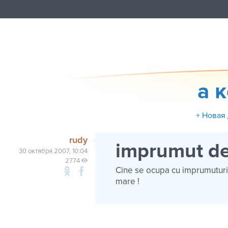
а 
+ Новая
rudy
imprumut de 
30 октября 2007, 10:04
2774
Cine se ocupa cu imprumuturi 
mare !