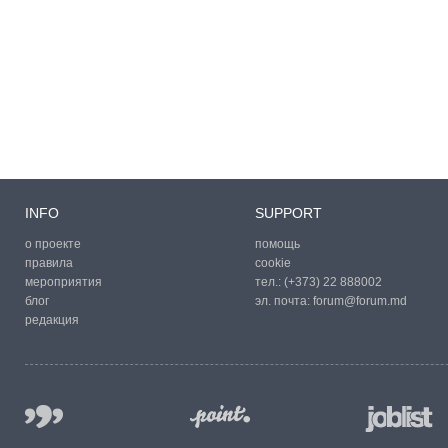
INFO
SUPPORT
о проекте
помощь
правила
cookie
мероприятия
тел.:
(+373) 22 888002
блог
эл. почта:
forum@forum.md
редакция