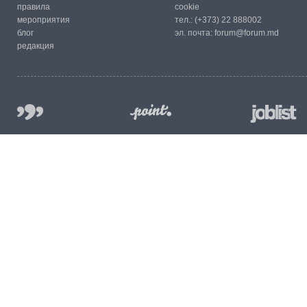
правила
cookie
мероприятия
тел.:
(+373) 22 888002
блог
эл. почта:
forum@forum.md
редакция