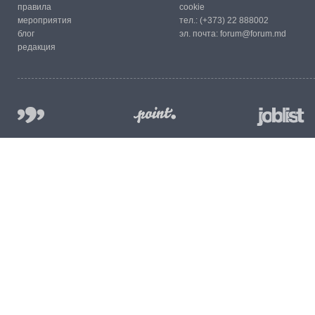
правила
cookie
мероприятия
тел.:
(+373) 22 888002
блог
эл. почта:
forum@forum.md
редакция