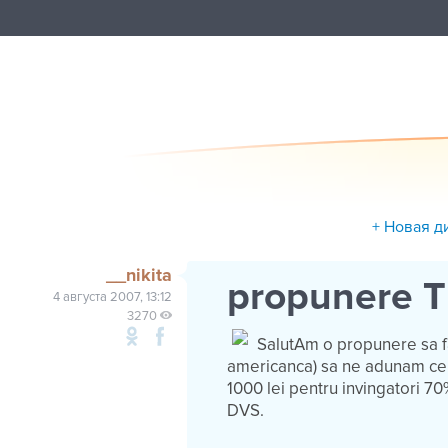
+ Новая д
__nikita
propunere 
4 августа 2007, 13:12
3270
SalutAm o propunere sa fac
americanca) sa ne adunam cel
1000 lei pentru invingatori 70%
DVS.