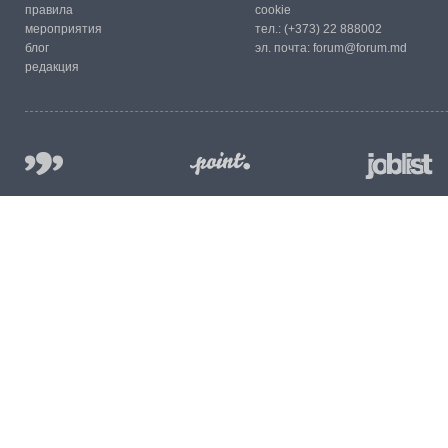
правила
cookie
мероприятия
тел.:
(+373) 22 888002
блог
эл. почта:
forum@forum.md
редакция