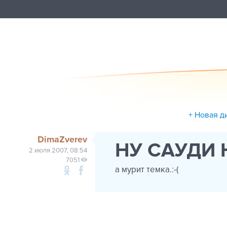
+ Новая д
DimaZverev
НУ САУДИ
2 июля 2007, 08:54
7051
а мурит темка.:-(