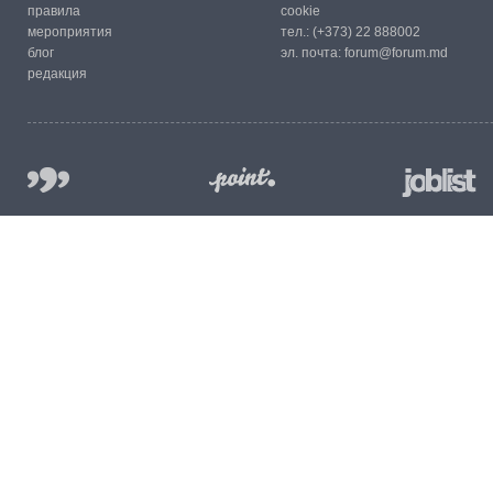
правила
cookie
мероприятия
тел.:
(+373) 22 888002
блог
эл. почта:
forum@forum.md
редакция