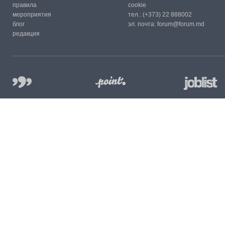
правила
cookie
мероприятия
тел.:
(+373) 22 888002
блог
эл. почта:
forum@forum.md
редакция