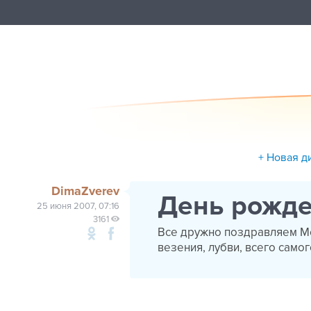
+ Новая д
DimaZverev
День рожд
25 июня 2007, 07:16
3161
Все дружно поздравляем Ме
везения, лубви, всего самог