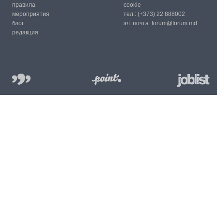
правила
cookie
мероприятия
тел.:
(+373) 22 888002
блог
эл. почта:
forum@forum.md
редакция