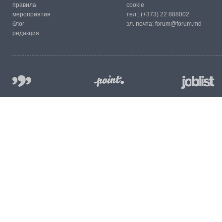
правила
cookie
мероприятия
тел.:
(+373) 22 888002
блог
эл. почта:
forum@forum.md
редакция