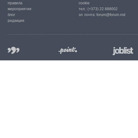
правила
cookie
мероприятия
тел.:
(+373) 22 888002
блог
эл. почта:
forum@forum.md
редакция