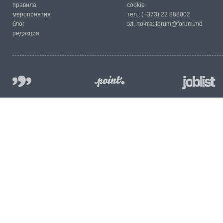
правила
cookie
мероприятия
тел.:
(+373) 22 888002
блог
эл. почта:
forum@forum.md
редакция