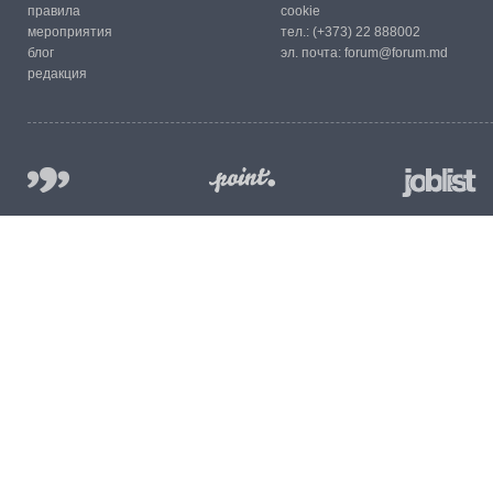
правила
cookie
мероприятия
тел.:
(+373) 22 888002
блог
эл. почта:
forum@forum.md
редакция