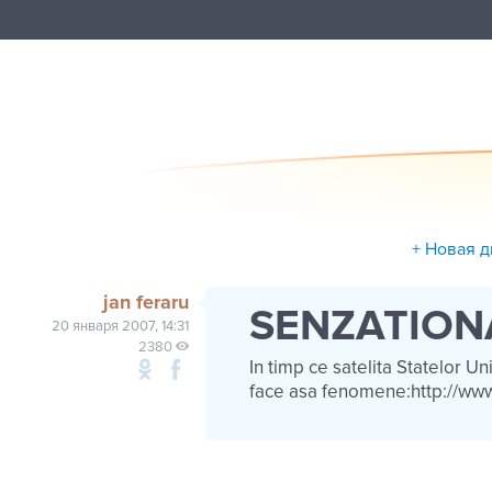
+ Новая 
jan feraru
SENZATION
20 января 2007, 14:31
2380
In timp ce satelita Statelor 
face asa fenomene:http://w