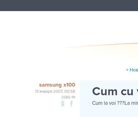
+ Но
samsung x100
Cum cu v
13 января 2007, 00:58
3386
Cum la voi ???La mi