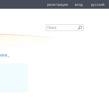
or@@_