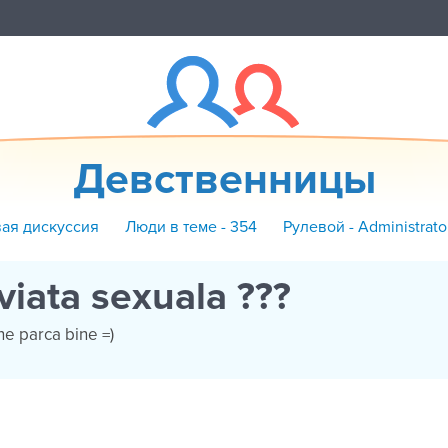
Девственницы
вая дискуссия
Люди в теме - 354
Рулевой - Administrat
iata sexuala ???
ne parca bine =)