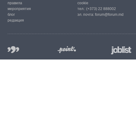
правила
cookie
мероприятия
тел.:
(+373) 22 888002
блог
эл. почта:
forum@forum.md
редакция