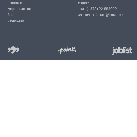
правила
cookie
мероприятия
тел.:
(+373) 22 888002
блог
эл. почта:
forum@forum.md
редакция