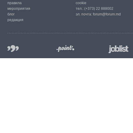
правила
cookie
мероприятия
тел.:
(+373) 22 888002
блог
эл. почта:
forum@forum.md
редакция