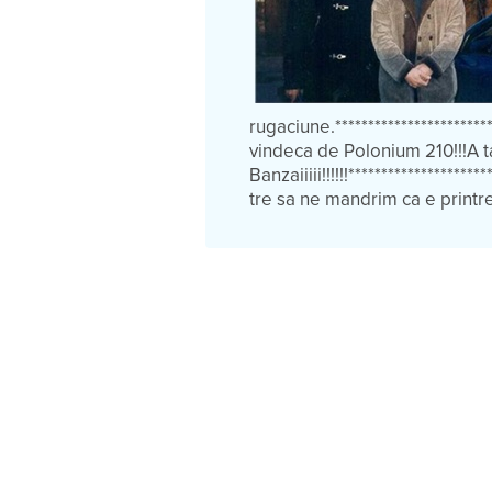
rugaciune.*********************
vindeca de Polonium 210!!!A ta
Banzaiiiii!!!!!!****************
tre sa ne mandrim ca e printre