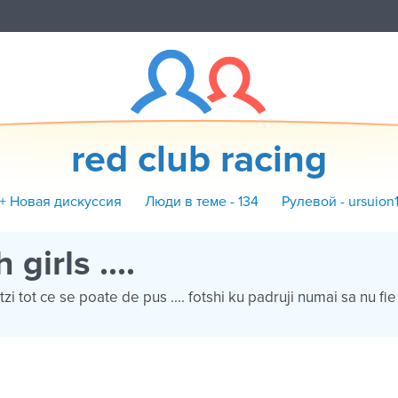
red club racing
+ Новая дискуссия
Люди в теме - 134
Рулевой - ursuion
 girls ....
zi tot ce se poate de pus .... fotshi ku padruji numai sa nu fi