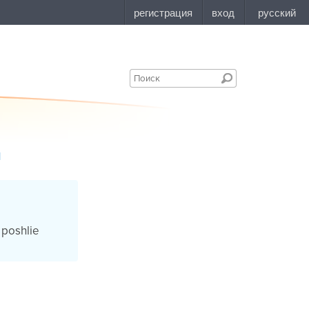
1
e poshlie