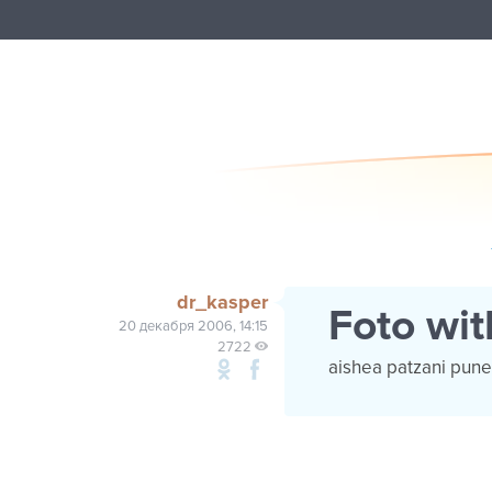
dr_kasper
Foto with
20 декабря 2006, 14:15
2722
aishea patzani punet