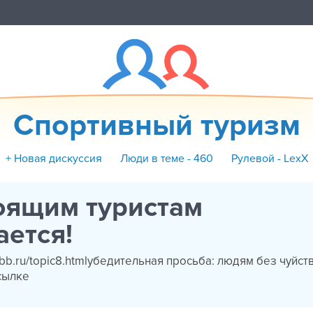
Спортивный туризм
+ Новая дискуссия
Люди в теме - 460
Рулевой - LexX
оящим туристам
ется!
flybb.ru/topic8.htmlубедительная просьба: людям без чуйс
ссылке