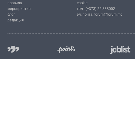
правила
cookie
мероприятия
тел.:
(+373) 22 888002
блог
эл. почта:
forum@forum.md
редакция