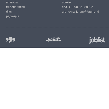
правила
cookie
мероприятия
тел.:
(+373) 22 888002
блог
эл. почта:
forum@forum.md
редакция