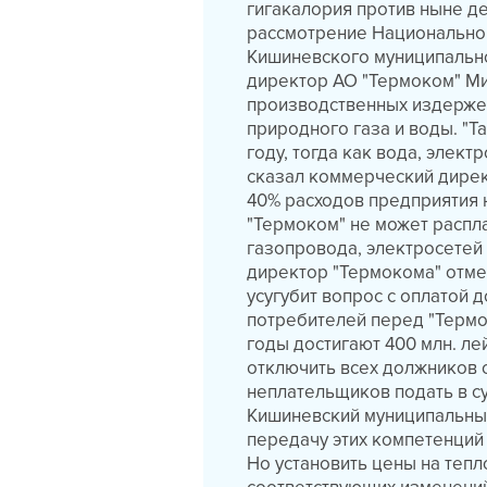
гигакалория против ныне де
рассмотрение Национальног
Кишиневского муниципально
директор АО "Термоком" Ми
производственных издержек
природного газа и воды. "Т
году, тогда как вода, элек
сказал коммерческий дирек
40% расходов предприятия н
"Термоком" не может распл
газопровода, электросетей
директор "Термокома" отме
усугубит вопрос с оплатой 
потребителей перед "Термо
годы достигают 400 млн. ле
отключить всех должников 
неплательщиков подать в с
Кишиневский муниципальный
передачу этих компетенций
Но установить цены на теп