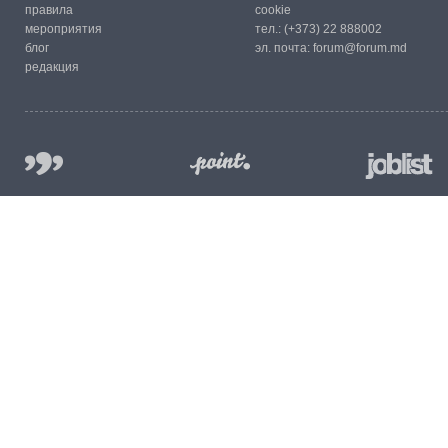
правила
cookie
мероприятия
тел.:
(+373) 22 888002
блог
эл. почта:
forum@forum.md
редакция