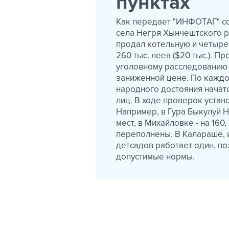
пунктах
Как передает "ИНФОТАГ" со
села Негря Хынчештского р
продал котельную и четыре
260 тыс. леев ($20 тыс.). 
уголовному расследованию 
заниженной цене. По кажд
народного достояния начат
лиц. В ходе проверок устан
Например, в Гура Быкулуй Н
мест, в Михайловке - на 160
переполнены. В Калараше, 
детсадов работает один, п
допустимые нормы.