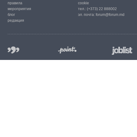
правила
cookie
мероприятия
тел.:
(+373) 22 888002
блог
эл. почта:
forum@forum.md
редакция