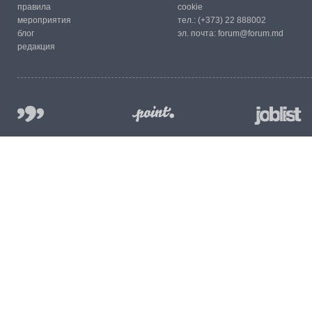
правила
cookie
мероприятия
тел.:
(+373) 22 888002
блог
эл. почта:
forum@forum.md
редакция