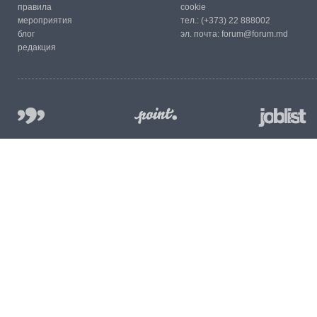
правила
cookie
мероприятия
тел.:
(+373) 22 888002
блог
эл. почта:
forum@forum.md
редакция