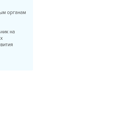
ым органам
ник на
ых
звития