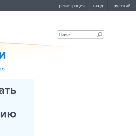
и
го
ать
тию