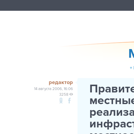
+
редактор
Правите
14 августа 2006, 16:06
3258
местны
реализа
инфраст