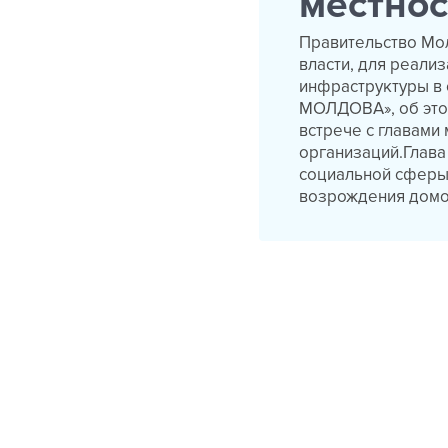
местнос
Правительство Мо
власти, для реали
инфраструктуры в 
МОЛДОВА», об это
встрече с главами
организаций.Глава
социальной сферы 
возрождения домо