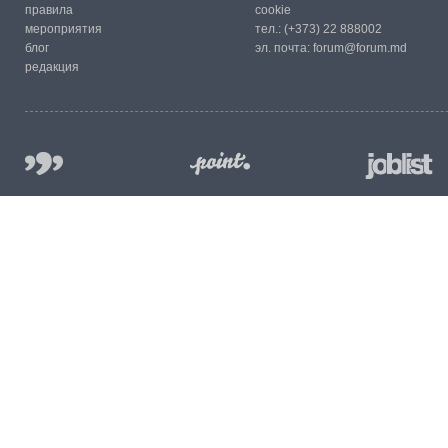
правила
cookie
мероприятия
тел.:
(+373) 22 888002
блог
эл. почта:
forum@forum.md
редакция