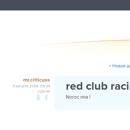
+ Новая 
mr.criticuss
red club rac
11 августа 2006, 09:34
2261
Noroc nna !