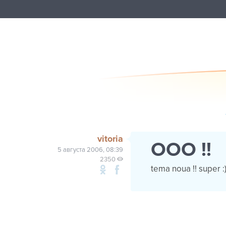
vitoria
OOO !!
5 августа 2006, 08:39
2350
tema noua !! super :