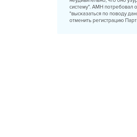
неудивительно, что оно узу
систему". АМН потребовал 
"высказаться по поводу да
отменить регистрацию Парти