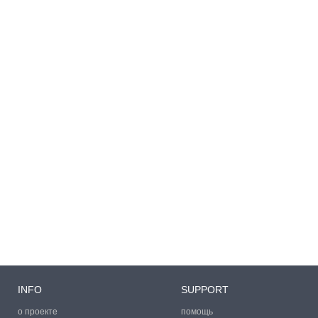
INFO
SUPPORT
о проекте
помощь