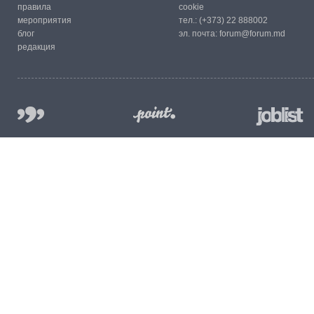
правила
cookie
мероприятия
тел.:
(+373) 22 888002
блог
эл. почта:
forum@forum.md
редакция