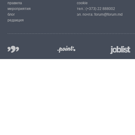
правила
cookie
мероприятия
тел.:
(+373) 22 888002
блог
эл. почта:
forum@forum.md
редакция