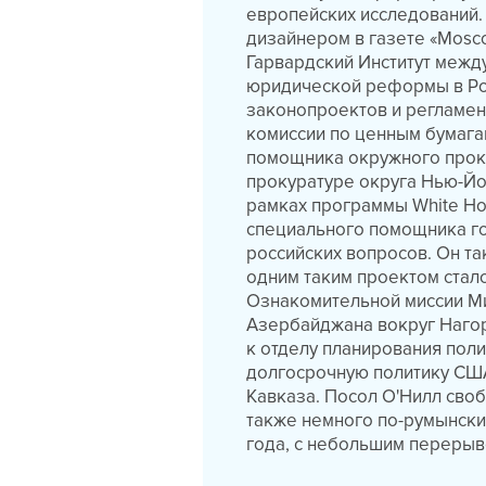
европейских исследований. 
дизайнером в газете «Mosco
Гарвардский Институт межд
юридической реформы в Ро
законопроектов и регламен
комиссии по ценным бумагам
помощника окружного прок
прокуратуре округа Нью-Йо
рамках программы White Hou
специального помощника г
российских вопросов. Он т
одним таким проектом стал
Ознакомительной миссии М
Азербайджана вокруг Нагор
к отделу планирования пол
долгосрочную политику США
Кавказа. Посол О'Нилл своб
также немного по-румынски
года, с небольшим перерыв