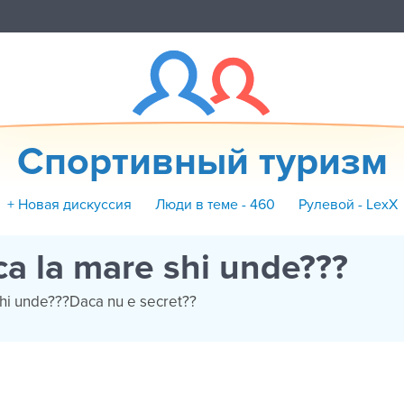
Спортивный туризм
+ Новая дискуссия
Люди в теме - 460
Рулевой - LexX
ca la mare shi unde???
shi unde???Daca nu e secret??