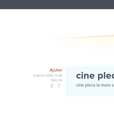
Ajutor
cine ple
9 июля 2006, 12:48
1962
cine pleca la mare 