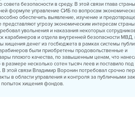
 совета безопасности в среду. В этой связи глава страны
шней формуле управление СИБ по вопросам экономическ
пособно обеспечить выявление, изучение и предотвращ
е представляют угрозу экономическим интересам страны
ребовал увольнения и наказания некоторых сотруднико
к карабинеров и отдела внутренней безопасности МВД,
ы хищения денег из госбюджета в рамках системы публ
 карабинеров были приобретены продовольственные и
ары плохого качества, по завышенным ценам, что нанес
в размере несколько сотен тысяч леев и поставило под
 В этой связи Владимир Воронин потребовал срочно пе
кты в области управления и контроля за публичными зак
 попыток хищения фондов.