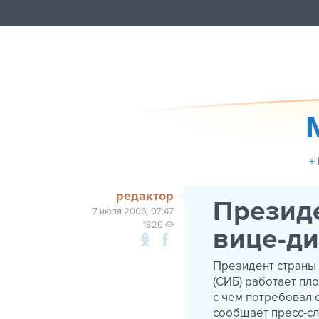
+
редактор
Президе
7 июля 2006, 07:47
1826
вице-д
Президент страны
(СИБ) работает пл
с чем потребовал 
сообщает пресс-сл