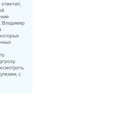
 отметил,
ой
ение
. Владимир
в
 которые
ичных
ло
 угрозу
ресмотреть
упками, с