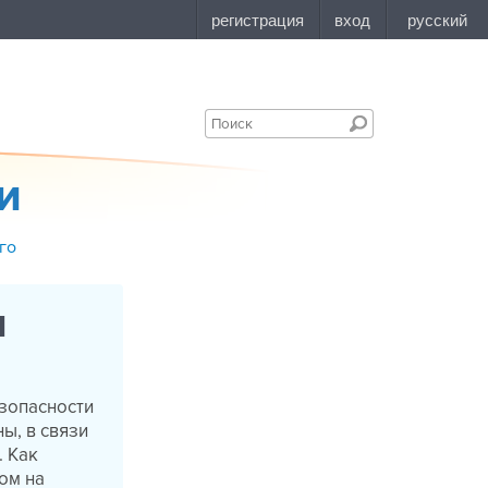
и
го
и
зопасности
ы, в связи
. Как
ом на