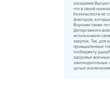
заседании Высшего
что в своей ныне
безопасности не с
факторов, которы
Воронин также пот
Департамента войс
использовали схем
закупок. Так, для
промышленные тов
госбюджету ущерб 
здоровье военных.
законодательные а
целью исключения