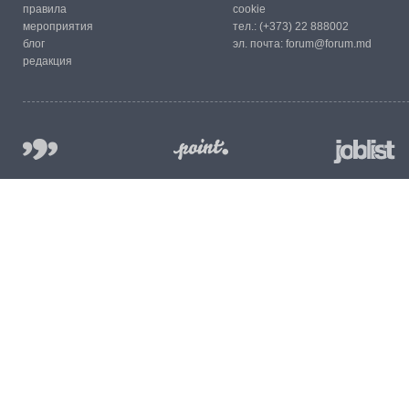
правила
cookie
мероприятия
тел.:
(+373) 22 888002
блог
эл. почта:
forum@forum.md
редакция